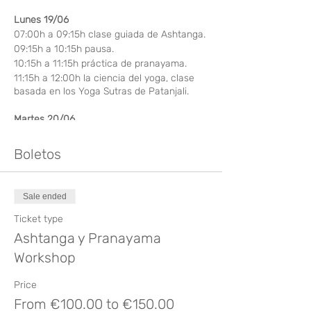
Lunes 19/06
07:00h a 09:15h clase guiada de Ashtanga.
09:15h a 10:15h pausa.
10:15h a 11:15h práctica de pranayama.
11:15h a 12:00h la ciencia del yoga, clase
basada en los Yoga Sutras de Patanjali.
Martes 20/06
07:00h a 09:15h Mysore Stile.
09:15h a 10:15h pausa.
Boletos
10:15h a 11:15h práctica de pranayama.
11:15h a 12:00h la ciencia del yoga, clase
basada en los Yoga Sutras de Patanjali.
Sale ended
Miércoles 21/06
Ticket type
07:00h a 09:15h Mysore Stile.
Ashtanga y Pranayama
09:15h a 10:00h espacio de preguntas.
Workshop
Price
From €100.00 to €150.00