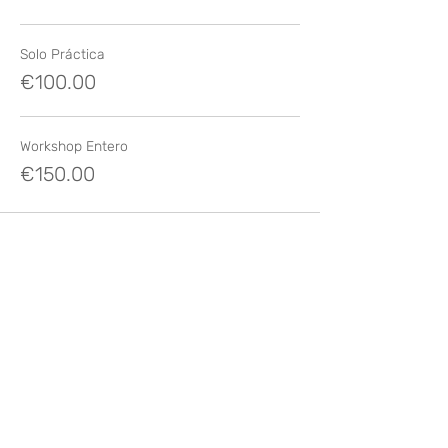
Solo Práctica
€100.00
Workshop Entero
€150.00
Compartir este evento
Like? Rate it