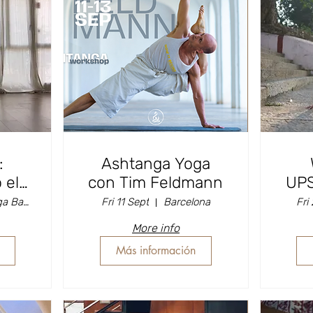
:
Ashtanga Yoga
 el
con Tim Feldmann
UPS
con
D
Hara Yoga Barcelona
Fri 11 Sept
Barcelona
Fri
no
More info
Más información