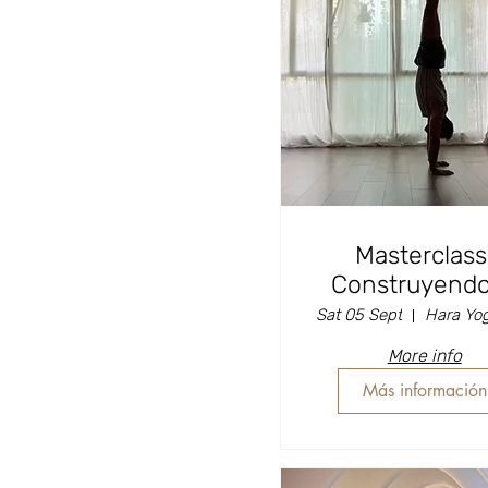
Masterclass
Construyendo
Handstand - 
Sat 05 Sept
David Gime
More info
Más información