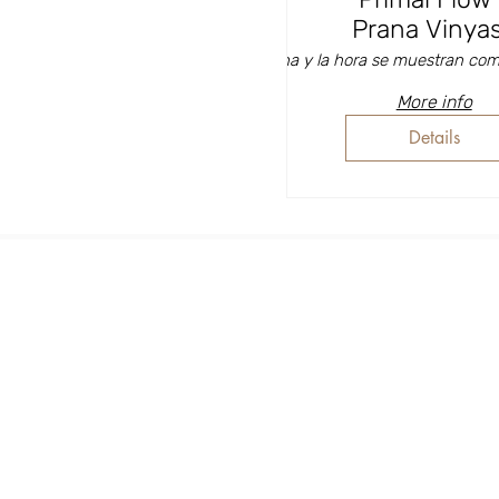
Prana Vinya
Flow and the Ar
La fecha y la hora se muestran co
Kalarippayatu 
More info
Shiva Rea
Details