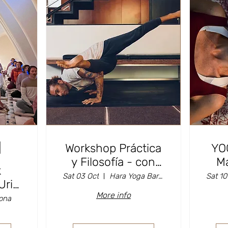
Workshop Práctica
YO
y Filosofía - con
Ma
k
Borja Carbó
Sat 03 Oct
Hara Yoga Barcelona
Sat 10
Uri
More info
ona