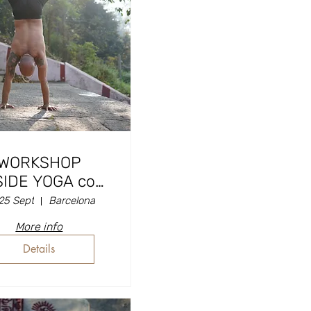
WORKSHOP
IDE YOGA con
avid Barreto
 25 Sept
Barcelona
More info
Details