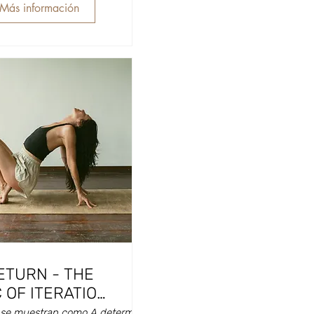
Más información
ETURN - THE
 OF ITERATION
with Meghan
a se muestran como A determinar
Hara Yoga Barcelona