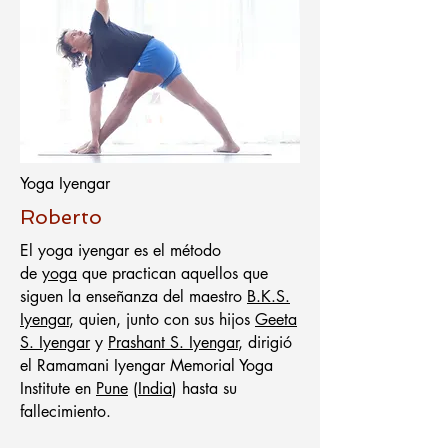
Yoga Iyengar
Roberto
El yoga iyengar es el método
de
yoga
que practican aquellos que
siguen la enseñanza del maestro
B.K.S.
Iyengar
, quien, junto con sus hijos
Geeta
S. Iyengar
y
Prashant S. Iyengar
, dirigió
el Ramamani Iyengar Memorial Yoga
Institute en
Pune
(
India
) hasta su
fallecimiento.