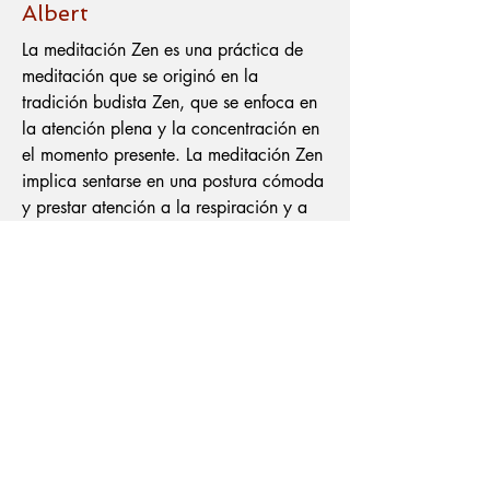
Albert
La meditación Zen es una práctica de
meditación que se originó en la
tradición budista Zen, que se enfoca en
la atención plena y la concentración en
el momento presente. La meditación Zen
implica sentarse en una postura cómoda
y prestar atención a la respiración y a
los pensamientos y sensaciones que
surgen en la mente, sin juzgarlos ni
aferrarse a ellos.
En la meditación Zen, se busca cultivar
una mente clara y tranquila a través de
la práctica constante y regular. La
meditación Zen también puede
involucrar la contemplación de
preguntas filosóficas o koans, que son