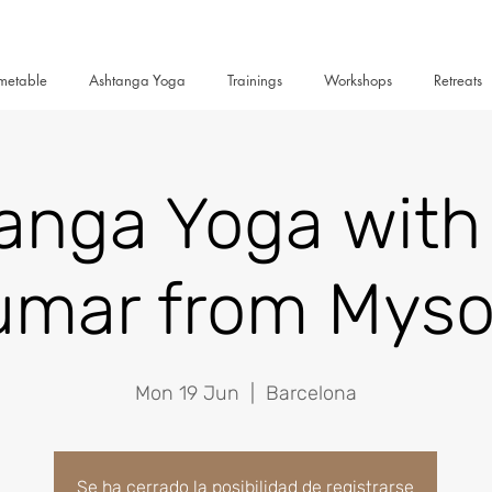
metable
Ashtanga Yoga
Trainings
Workshops
Retreats
anga Yoga with 
umar from Myso
Mon 19 Jun
  |  
Barcelona
Se ha cerrado la posibilidad de registrarse