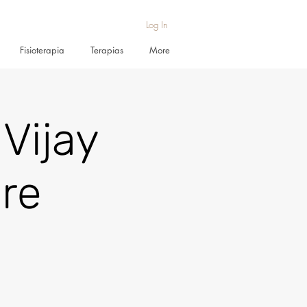
Log In
Fisioterapia
Terapias
More
Vijay
re