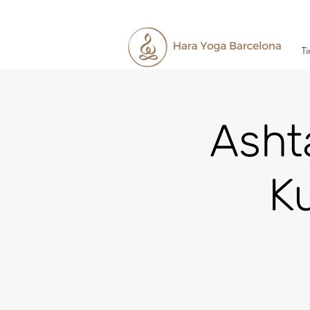
Ti
Asht
K