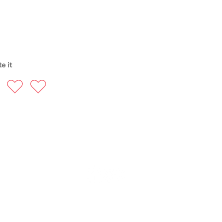
e it
FOLLOW US