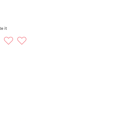
e it
FOLLOW US
935 171 766 / Vía Augusta 165, 08021 Barcelona
hello@harayogabarcelona.com