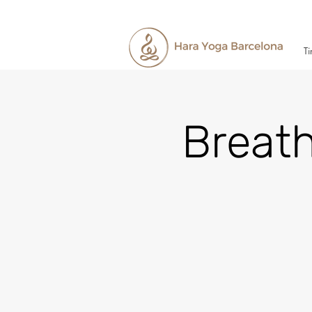
Ti
Breat