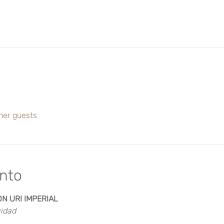
her guests
ento
 URI IMPERIAL
vidad