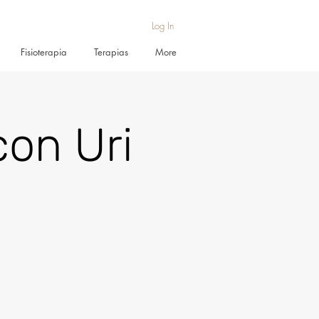
Log In
Fisioterapia
Terapias
More
on Uri