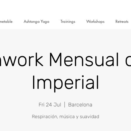
metable
Ashtanga Yoga
Trainings
Workshops
Retreats
hwork Mensual c
Imperial
Fri 24 Jul
  |  
Barcelona
Respiración, música y suavidad