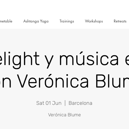
metable
Ashtanga Yoga
Trainings
Workshops
Retreats
light y música 
n Verónica Bl
Sat 01 Jun
  |  
Barcelona
Verónica Blume