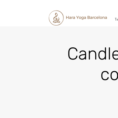
Ti
Candle
co