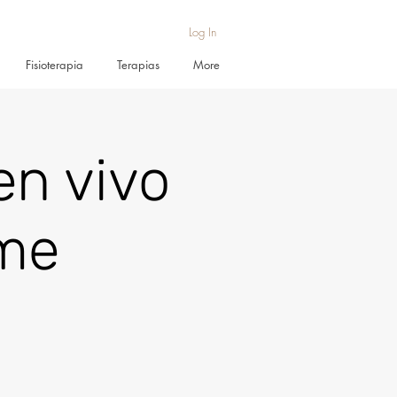
Log In
Fisioterapia
Terapias
More
en vivo
ume