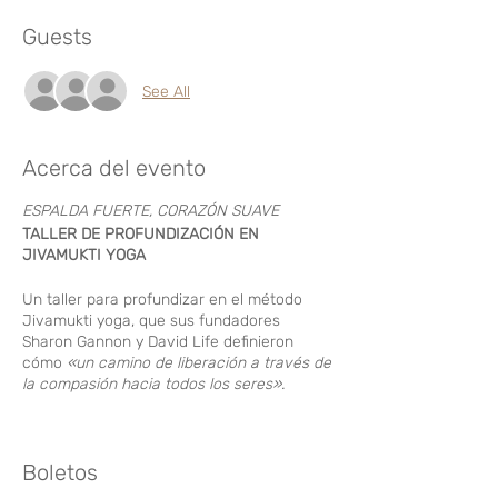
Guests
See All
Acerca del evento
ESPALDA FUERTE, CORAZÓN SUAVE
TALLER DE PROFUNDIZACIÓN EN
JIVAMUKTI YOGA
Un taller para profundizar en el método
Jivamukti yoga, que sus fundadores
Sharon Gannon y David Life definieron
cómo
«un camino de liberación a través de
la compasión hacia todos los seres».
Basándonos en el primer pilar del método
Jivamukti –
ahimsa
, no-violencia –
Boletos
exploraremos la filosofía tradicional de la
compasión y sus aplicaciones a nuestra