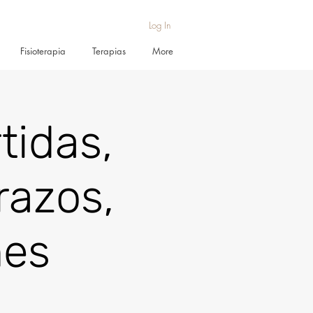
Log In
Fisioterapia
Terapias
More
tidas,
razos,
nes