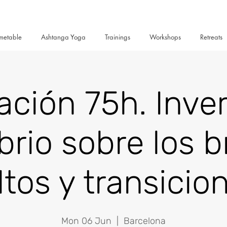
metable
Ashtanga Yoga
Trainings
Workshops
Retreats
ción 75h. Inver
ibrio sobre los b
ltos y transicio
Mon 06 Jun
  |  
Barcelona