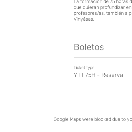
La formación de 75 horas de
que quieran profundizar en
profesores/as, también a p
Vinyāsas.
CONTENIDO DEL PROGRAM
Boletos
Esta formación de 75 horas 
de entrenamiento pensado p
practica desarrollaras téc
Contamos con un programa 
Ticket type
forma tradicional de la prá
YTT 75H - Reserva
Otra de las aportaciones d
saltos y las transiciones d
El sistema de alineación q
segura de realizar tu práct
OBJETIVOS:
Google Maps were blocked due to you
· Proteger rodillas, muñeca
· Activar Bandhas identific