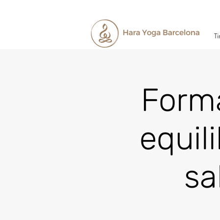
Ti
Forma
equil
sa