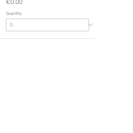
€0.00
Quantity
Total
€0.00
Checkout
Compartir este evento
Like? Rate it