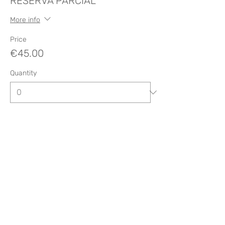
RESERVA PARCIAL
More info
Price
€45.00
Quantity
Total
€0.00
Checkout
Compartir este evento