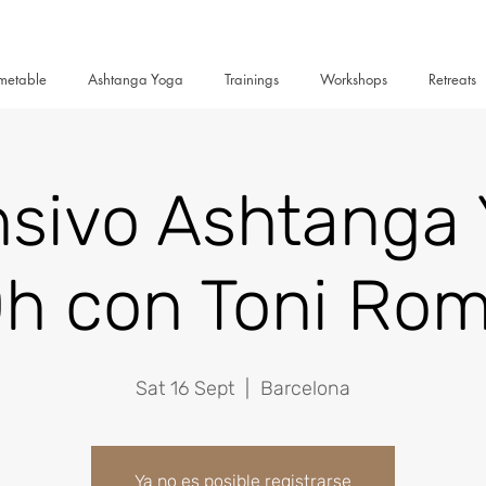
metable
Ashtanga Yoga
Trainings
Workshops
Retreats
nsivo Ashtanga
h con Toni Ro
Sat 16 Sept
  |  
Barcelona
Ya no es posible registrarse