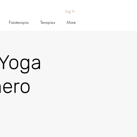
Log In
Fisioterapia
Terapias
More
 Yoga
mero