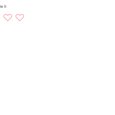
e it
FOLLOW US
935 171 766 / Vía Augusta 165, 08021 Barcelona
hello@harayogabarcelona.com
a Yoga
Trainings
Workshops
Retreats
Fisioterapia