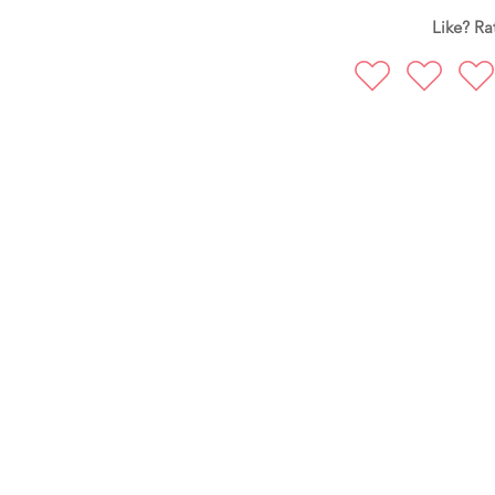
Like? Rat
Timetable
Ashtang