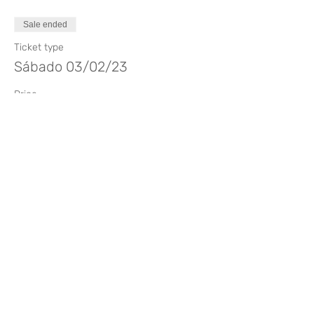
Sale ended
Ticket type
Sábado 03/02/23
Price
€80.00
Sale ended
Ticket type
Sábado 02/03/23
Price
€80.00