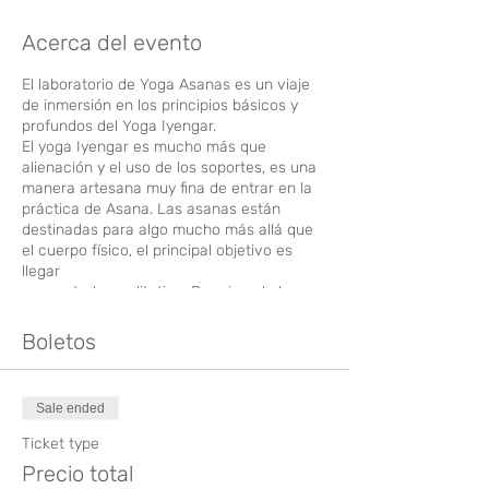
Acerca del evento
El laboratorio de Yoga Asanas es un viaje
de inmersión en los principios básicos y
profundos del Yoga Iyengar.
El yoga Iyengar es mucho más que
alienación y el uso de los soportes, es una
manera artesana muy fina de entrar en la
práctica de Asana. Las asanas están
destinadas para algo mucho más allá que
el cuerpo físico, el principal objetivo es
llegar
a un estado meditativo. Por ejemplo la
permanencia es una forma de entrar en
ese estado, pero solo cuando el
Boletos
cuerpo se haya engastado en el Asana es
posible ESTAR.
En ese viaje de yoga asana pasaremos por
Sale ended
todas las familias de posturas,
empezaremos con las posturas de pie,
Ticket type
luego flexiones
Precio total
torsiones, extensiones, invertidas y como