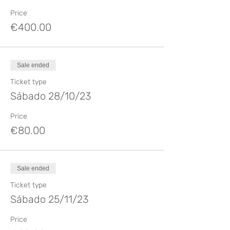
último pranayama. Aprenderemos la
Price
manera de secuenciar, cómo utilizar los
soportes, como
€400.00
coordinar una clase según del significado
de cada familia de Asana. Explicaremos el
sentido más teórico que esconde cada
postura y
Sale ended
el porqué de sus beneficios.
Ticket type
Sábado 28/10/23
Price
€80.00
Sale ended
Ticket type
Sábado 25/11/23
Price