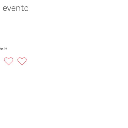
e evento
e it
FOLLOW US