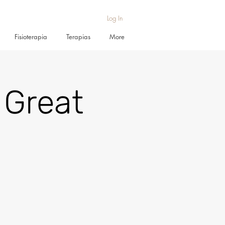
Log In
Fisioterapia
Terapias
More
 Great