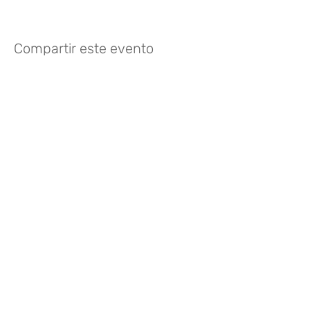
Compartir este evento
Like? Rate it
FOLLOW US
935 171 766
/ Vía Augusta 165,
08021 Barcelona