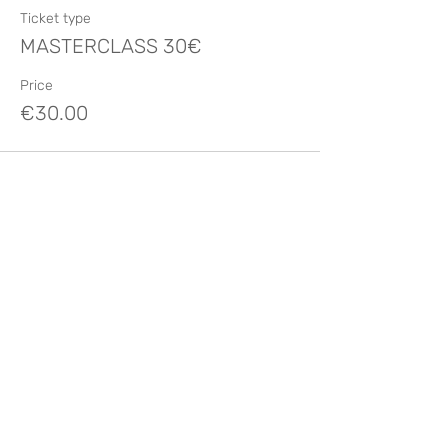
Ticket type
MASTERCLASS 30€
Price
€30.00
Compartir este evento
Like? Rate it