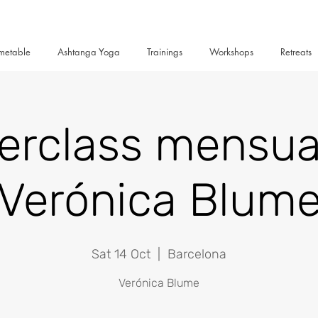
metable
Ashtanga Yoga
Trainings
Workshops
Retreats
erclass mensua
Verónica Blum
Sat 14 Oct
  |  
Barcelona
Verónica Blume