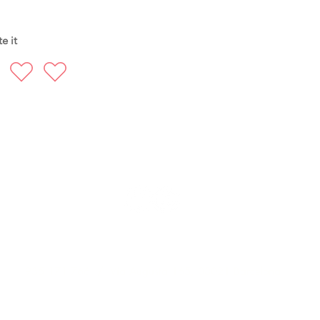
e it
FOLLOW US
935 171 766 / Vía Augusta 165, 08021 Barcelona
hello@harayogabarcelona.com