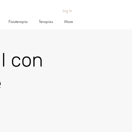
Log In
Fisioterapia
Terapias
More
l con
e