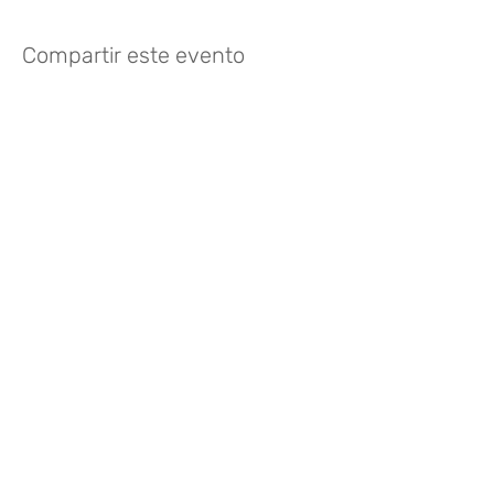
Compartir este evento
Like? Rate it
FOLLOW US
935 171 766
/ Vía Augusta 165,
08021 Barcelona
hello@harayogabarcelona.com