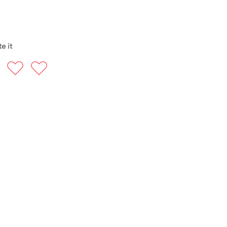
e it
FOLLOW US
935 171 766 / Vía Augusta 165, 08021 Barcelona
hello@harayogabarcelona.com