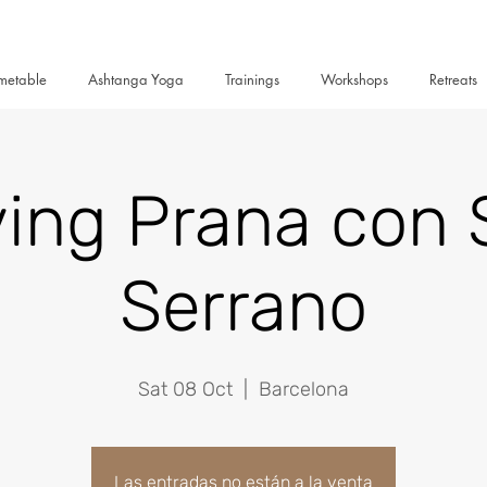
metable
Ashtanga Yoga
Trainings
Workshops
Retreats
ing Prana con 
Serrano
Sat 08 Oct
  |  
Barcelona
Las entradas no están a la venta