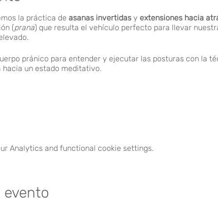
emos la práctica de
asanas invertidas
y
extensiones hacia atr
ión (
prana
) que resulta el vehículo perfecto para llevar nuest
 elevado.
rpo pránico para entender y ejecutar las posturas con la té
 hacia un estado meditativo.
 De 10:30h a 12:30h.
r Analytics and functional cookie settings.
€.
e evento