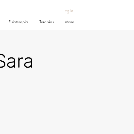
Log In
Fisioterapia
Terapias
More
Sara