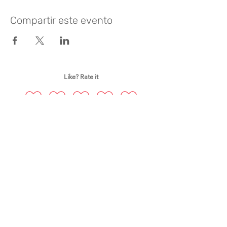
Compartir este evento
Like? Rate it
FOLLOW US
935 171 766
/ Vía Augusta 165,
08021 Barcelona
hello@harayogabarcelona.com