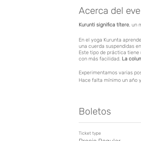
Acerca del ev
Kurunti significa títere
, un
En el yoga Kurunta aprend
una cuerda suspendidas en 
Este tipo de práctica tie
con más facilidad.
La colum
Experimentamos varias post
Hace falta mínimo un año y
Consulta las
Políticas de c
Boletos
Ticket type