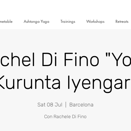
metable
Ashtanga Yoga
Trainings
Workshops
Retreats
chel Di Fino "Y
Kurunta Iyengar
Sat 08 Jul
  |  
Barcelona
Con Rachele Di Fino