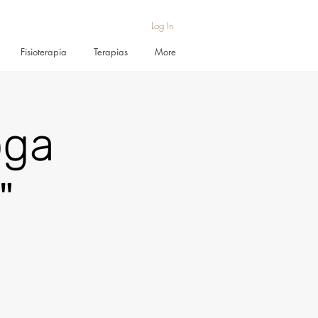
Log In
Fisioterapia
Terapias
More
oga
"