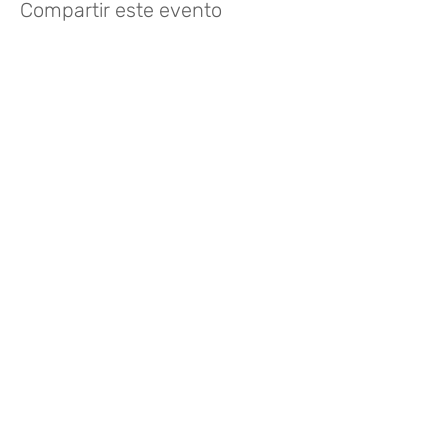
Compartir este evento
Like? Rate it
FOLLOW US
935 171 766
/ Vía Augusta 165,
08021 Barcelona
hello@harayogabarcelona.com