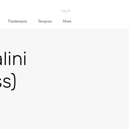
Log In
Fisioterapia
Terapias
More
lini
s)