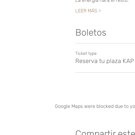
La energía hará el resto. 
LEER MÁS >
Boletos
Ticket type
Reserva tu plaza KAP
Google Maps were blocked due to you
Compartir est