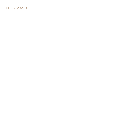
LEER MÁS >
Compartir este evento
Like? Rate it
FOLLOW US