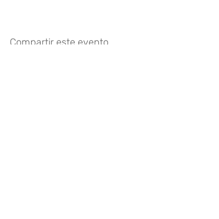
Compartir este evento
Like? Rate it
FOLLOW US
935 171 766
/ Vía Augusta 165,