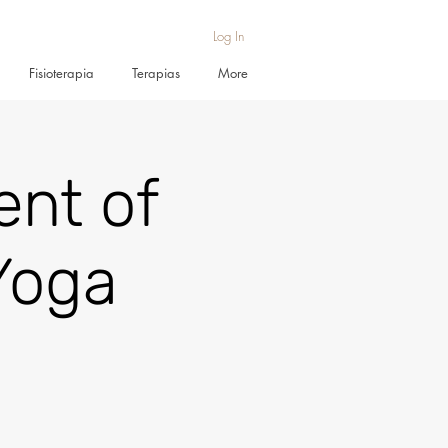
Log In
Fisioterapia
Terapias
More
nt of
Yoga