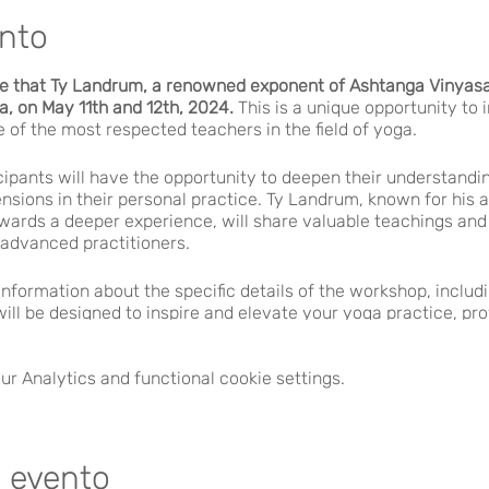
ento
 that Ty Landrum, a renowned exponent of Ashtanga Vinyasa Y
a, on May 11th and 12th, 2024.
This is a unique opportunity to 
 of the most respected teachers in the field of yoga.
cipants will have the opportunity to deepen their understand
sions in their personal practice. Ty Landrum, known for his
owards a deeper experience, will share valuable teachings and
 advanced practitioners.
information about the specific details of the workshop, includ
ill be designed to inspire and elevate your yoga practice, pro
anding of this ancient discipline.
r Analytics and functional cookie settings.
 spot in this exciting workshop with Ty Landrum, we encourage
eye on our website and social media channels, where we will 
e evento
opportunity to learn and grow alongside one of the best!
We loo