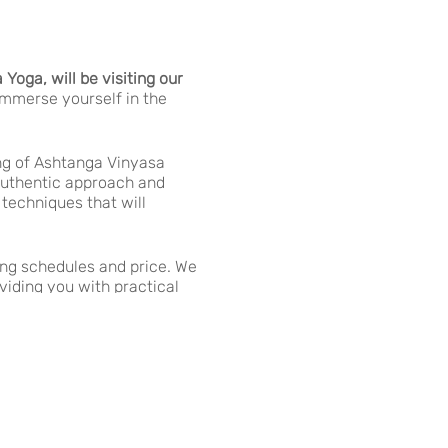
oga, will be visiting our
immerse yourself in the
ing of Ashtanga Vinyasa
 authentic approach and
 techniques that will
ing schedules and price. We
viding you with practical
 you to stay tuned for our
soon publish all additional
k forward to seeing you at