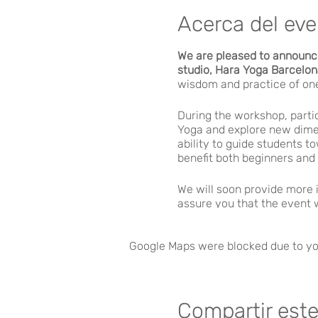
Acerca del ev
We are pleased to announce
studio, Hara Yoga Barcelon
wisdom and practice of one
During the workshop, parti
Yoga and explore new dimen
ability to guide students t
benefit both beginners and
We will soon provide more 
assure you that the event w
tools and a greater underst
Google Maps were blocked due to you
If you wish to secure your
upcoming updates. Keep an 
details.
Compartir est
Don't miss this incredible 