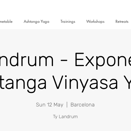
metable
Ashtanga Yoga
Trainings
Workshops
Retreats
andrum - Expone
tanga Vinyasa 
Sun 12 May
  |  
Barcelona
Ty Landrum