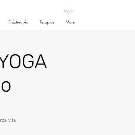
Log In
Fisioterapia
Terapias
More
 YOGA
to
rza y la