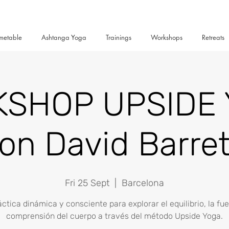
metable
Ashtanga Yoga
Trainings
Workshops
Retreats
SHOP UPSIDE
on David Barre
Fri 25 Sept
  |  
Barcelona
ctica dinámica y consciente para explorar el equilibrio, la fue
comprensión del cuerpo a través del método Upside Yoga.