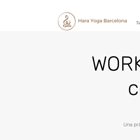
Ti
WORK
c
Una prá