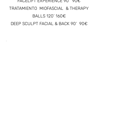
FACELIFT EXPERIENCE 90’ 90€
TRATAMIENTO MIOFASCIAL & THERAPY
BALLS 120’ 160€
DEEP SCULPT FACIAL & BACK 90’ 90€
No plans available
Once there are plans